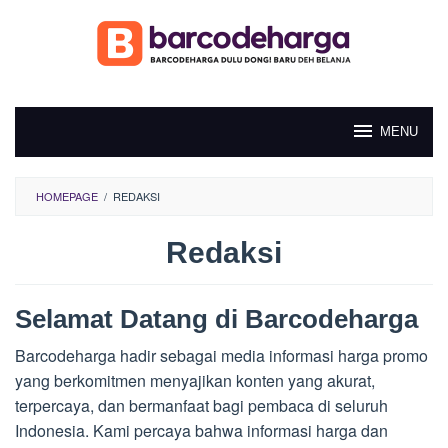
Loncat
ke
konten
MENU
HOMEPAGE
/
REDAKSI
Redaksi
Oleh
Fajar
Selamat Datang di Barcodeharga
Nugroho
Diposting
pada
Barcodeharga hadir sebagai media informasi harga promo
Desember
17,
yang berkomitmen menyajikan konten yang akurat,
2024
terpercaya, dan bermanfaat bagi pembaca di seluruh
Indonesia. Kami percaya bahwa informasi harga dan